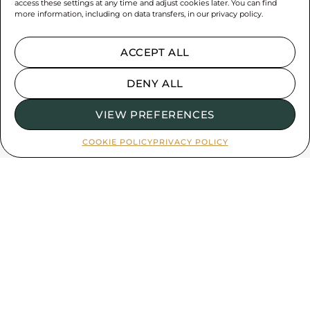
access these settings at any time and adjust cookies later. You can find
more information, including on data transfers, in our privacy policy.
ACCEPT ALL
DENY ALL
VIEW PREFERENCES
COOKIE POLICY
PRIVACY POLICY
¿Estás cansado de cocinar cada día
para tu familia?
Solicita una consulta gratuita y un
presupuesto para tu plan de comidas.